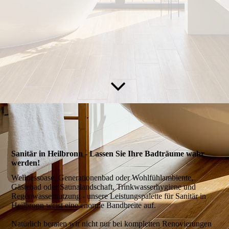
Sanitär in Heilbronn - Lassen Sie Ihre Badträume wahr
werden!
Wellnessoase, Generationenbad oder Wohlfühlambiente,
Gästebad oder Saunalandschaft, Trinkwasserhygiene und
Regenwassernutzung - unsere Leistungspalette für Sanitär in
Heilbronn weist eine enorme Bandbreite auf.
Natürlich beraten wir nicht nur bei kompletten Reno­vierungen