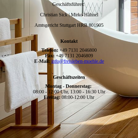
Geschäftsführer:
Christian Sick | Mirko Hähnel
Amtsgericht Stuttgart HRB 801905
Kontakt
Telefon:
+49 7131 2046800
Fax:
+49 7131 2046809
E-Mail:
info@freisleben-moehle.de
Geschäftszeiten
Montag - Donnerstag:
08:00 - 12:00 Uhr, 13:00 - 16:30 Uhr
Freitag:
08:00-12:00 Uhr