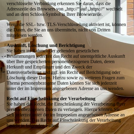
verschlüsselte Verbindung erkennen Sie daran, dass die
Adresszeile des Browsers von „http://“ auf „https://“ wechselt
und an dem Schloss-Symbol in Ihrer Browserzeile.
Wenn die SSL- bzw. TLS-Verschlüsselung aktiviert ist, können
die Daten, die Sie an uns übermitteln, nicht von Dritten
mitgelesen werden.
Auskunft, Löschung und Berichtigung
Sie haben im Rahmen der geltenden gesetzlichen
Bestimmungen jederzeit das Recht auf unentgeltliche Auskunft
über Ihre gespeicherten personenbezogenen Daten, deren
Herkunft und Empfänger und den Zweck der
Datenverarbeitung und ggf. ein Recht auf Berichtigung oder
Löschung dieser Daten. Hierzu sowie zu weiteren Fragen zum
Thema personenbezogene Daten können Sie sich jederzeit
unter der im Impressum angegebenen Adresse an uns wenden.
Recht auf Einschränkung der Verarbeitung
Sie haben das Recht, die Einschränkung der Verarbeitung Ihrer
personenbezogenen Daten zu verlangen. Hierzu können Sie
sich jederzeit unter der im Impressum angegebenen Adresse an
uns wenden. Das Recht auf Einschränkung der Verarbeitung
besteht in folgenden Fällen: