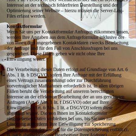
Interesse an der technisch fehlerfreien Darstellung und der
Optimierung seiner Website – hierzu müssen die Server-Log-
Files erfasst werden.
Kontaktformular
Wenn Sie uns per Kontaktformular Anfragen zukommen lassen,
werden Ihre Angaben aus dem Anfrageformular inklusive der
von Ihnen dort angegebenen Kontaktdaten zwecks Bearbeitung
der Anfrage und für den Fall von Anschlussfragen bei uns
gespeichert. Diese Daten geben wir nicht ohne Ihre
Einwilligung weiter.
Die Verarbeitung dieser Daten erfolgt auf Grundlage von Art. 6
Abs. 1 lit. b DSGVO, sofern Ihre Anfrage mit der Erfüllung
eines Vertrags zusammenhängt oder zur Durchführung
vorvertraglicher Maßnahmen erforderlich ist. In allen übrigen
Fällen beruht die Verarbeitung auf unserem berechtigten
Interesse an der effektiven Bearbeitung der an uns gerichteten
Anfragen (Art. 6 Abs. 1 lit. f DSGVO) oder auf Ihrer
Einwilligung (Art. 6 Abs. 1 lit. a DSGVO) sofern diese
abgefragt wurde. Die von Ihnen im Kontaktformular
eingegebenen Daten verbleiben bei uns, bis Sie uns zur
Löschung auffordern, Ihre Einwilligung zur Speicherung
widerrufen oder der Zweck für die Datenspeicherung entfällt (z.
B. nach abgeschlossener Bearbeitung Ihrer Anfrage).