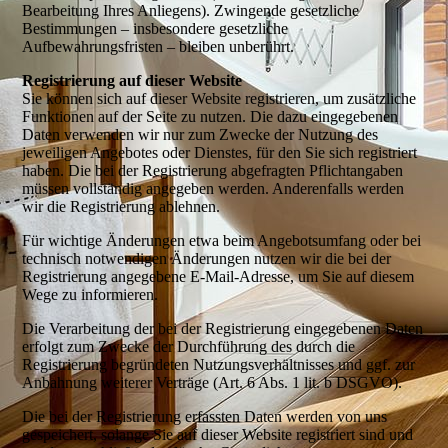
Bearbeitung Ihres Anliegens). Zwingende gesetzliche
Bestimmungen – insbesondere gesetzliche
Aufbewahrungsfristen – bleiben unberührt.
Registrierung auf dieser Website
Sie können sich auf dieser Website registrieren, um zusätzliche
Funktionen auf der Seite zu nutzen. Die dazu eingegebenen
Daten verwenden wir nur zum Zwecke der Nutzung des
jeweiligen Angebotes oder Dienstes, für den Sie sich registriert
haben. Die bei der Registrierung abgefragten Pflichtangaben
müssen vollständig angegeben werden. Anderenfalls werden
wir die Registrierung ablehnen.
Für wichtige Änderungen etwa beim Angebotsumfang oder bei
technisch notwendigen Änderungen nutzen wir die bei der
Registrierung angegebene E-Mail-Adresse, um Sie auf diesem
Wege zu informieren.
Die Verarbeitung der bei der Registrierung eingegebenen Daten
erfolgt zum Zwecke der Durchführung des durch die
Registrierung begründeten Nutzungsverhältnisses und ggf. zur
Anbahnung weiterer Verträge (Art. 6 Abs. 1 lit. b DSGVO).
Die bei der Registrierung erfassten Daten werden von uns
gespeichert, solange Sie auf dieser Website registriert sind und