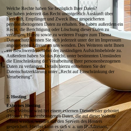
Welche Rechte haben Sie bezüglich Ihrer Daten?
Sie haben jederzeit das Recht unentgeltlich Auskunft über
Herkunft, Empfänger und Zweck Ihrer gespeicherten
personenbezogenen Daten zu erhalten. Sie haben außerdem ein
Recht, die Berichtigung oder Löschung dieser Daten zu
verlangen. Hierzu sowie zu weiteren Fragen zum Thema
Datenschutz können Sie sich jederzeit unter der im Impressum
angegebenen Adresse an uns wenden. Des Weiteren steht Ihnen
ein Beschwerderecht bei der zuständigen Aufsichtsbehörde zu.
Außerdem haben Sie das Recht, unter bestimmten Umständen
die Einschränkung der Verarbeitung Ihrer personenbezogenen
Daten zu verlangen. Details hierzu entnehmen Sie der
Datenschutzerklärung unter „Recht auf Einschränkung der
Verarbeitung“.
2. Hosting
Externes Hosting
Diese Website wird bei einem externen Dienstleister gehostet
(Hoster). Personenbezogenen Daten, die auf dieser Website
erfasst werden, werden auf den Servern des Hosters
gespeichert. Hierbei kann es sich v. a. um IP-Adressen,