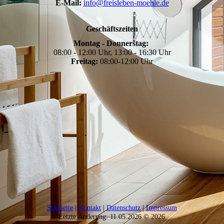
E-Mail:
info@freisleben-moehle.de
Geschäftszeiten
Montag - Donnerstag:
08:00 - 12:00 Uhr, 13:00 - 16:30 Uhr
Freitag:
08:00-12:00 Uhr
Startseite
|
Kontakt
|
Datenschutz
|
Impressum
Letzte Änderung: 11.05.2026 © 2026