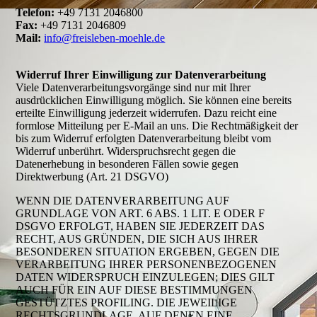
Telefon:
+49 7131 2046800
Fax:
+49 7131 2046809
Mail:
info@freisleben-moehle.de
Widerruf Ihrer Einwilligung zur Datenverarbeitung
Viele Datenverarbeitungsvorgänge sind nur mit Ihrer
ausdrücklichen Einwilligung möglich. Sie können eine bereits
erteilte Einwilligung jederzeit widerrufen. Dazu reicht eine
formlose Mitteilung per E-Mail an uns. Die Rechtmäßigkeit der
bis zum Widerruf erfolgten Datenverarbeitung bleibt vom
Widerruf unberührt. Widerspruchsrecht gegen die
Datenerhebung in besonderen Fällen sowie gegen
Direktwerbung (Art. 21 DSGVO)
WENN DIE DATENVERARBEITUNG AUF
GRUNDLAGE VON ART. 6 ABS. 1 LIT. E ODER F
DSGVO ERFOLGT, HABEN SIE JEDERZEIT DAS
RECHT, AUS GRÜNDEN, DIE SICH AUS IHRER
BESONDEREN SITUATION ERGEBEN, GEGEN DIE
VERARBEITUNG IHRER PERSONENBEZOGENEN
DATEN WIDERSPRUCH EINZULEGEN; DIES GILT
AUCH FÜR EIN AUF DIESE BESTIMMUNGEN
GESTÜTZTES PROFILING. DIE JEWEILIGE
RECHTSGRUNDLAGE, AUF DENEN EINE