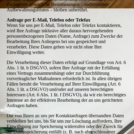
Zwingende gesetzliche Bestimmungen – insbesondere
Aufbewahrungsfristen – bleiben unberührt.
Anfrage per E-Mail, Telefon oder Telefax
Wenn Sie uns per E-Mail, Telefon oder Telefax kontaktieren,
wird Ihre Anfrage inklusive aller daraus hervorgehenden
personenbezogenen Daten (Name, Anfrage) zum Zwecke der
Bearbeitung Ihres Anliegens bei uns gespeichert und
verarbeitet. Diese Daten geben wir nicht ohne Ihre
Einwilligung weiter.
Die Verarbeitung dieser Daten erfolgt auf Grundlage von Art. 6
Abs. 1 lit. b DSGVO, sofern Ihre Anfrage mit der Erfüllung
eines Vertrags zusammenhängt oder zur Durchführung
vorvertraglicher Maßnahmen erforderlich ist. In allen übrigen
Fällen beruht die Verarbeitung auf Ihrer Einwilligung (Art. 6
Abs. 1 lit. a DSGVO) und/oder auf unseren berechtigten
Interessen (Art. 6 Abs. 1 lit. f DSGVO), da wir ein berechtigtes
Interesse an der effektiven Bearbeitung der an uns gerichteten
Anfragen haben.
Die von Ihnen an uns per Kontaktanfragen übersandten Daten
verbleiben bei uns, bis Sie uns zur Löschung auffordern, Ihre
Einwilligung zur Speicherung widerrufen oder der Zweck für
die Datenspeicherung entfällt (z. B. nach abgeschlossener