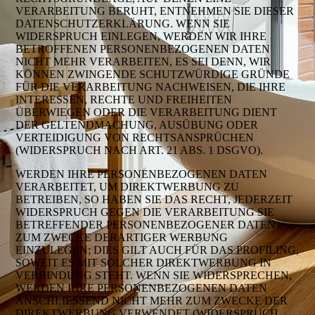
VERARBEITUNG BERUHT, ENTNEHMEN SIE DIESER
DATENSCHUTZERKLÄRUNG. WENN SIE
WIDERSPRUCH EINLEGEN, WERDEN WIR IHRE
BETROFFENEN PERSONENBEZOGENEN DATEN
NICHT MEHR VERARBEITEN, ES SEI DENN, WIR
KÖNNEN ZWINGENDE SCHUTZWÜRDIGE GRÜNDE
FÜR DIE VERARBEITUNG NACHWEISEN, DIE IHRE
INTERESSEN, RECHTE UND FREIHEITEN
ÜBERWIEGEN ODER DIE VERARBEITUNG DIENT
DER GELTENDMACHUNG, AUSÜBUNG ODER
VERTEIDIGUNG VON RECHTSANSPRÜCHEN
(WIDERSPRUCH NACH ART. 21 ABS. 1 DSGVO).
WERDEN IHRE PERSONENBEZOGENEN DATEN
VERARBEITET, UM DIREKTWERBUNG ZU
BETREIBEN, SO HABEN SIE DAS RECHT, JEDERZEIT
WIDERSPRUCH GEGEN DIE VERARBEITUNG SIE
BETREFFENDER PERSONENBEZOGENER DATEN
ZUM ZWECKE DERARTIGER WERBUNG
EINZULEGEN; DIES GILT AUCH FÜR DAS PROFILING,
SOWEIT ES MIT SOLCHER DIREKTWERBUNG IN
VERBINDUNG STEHT. WENN SIE WIDERSPRECHEN,
WERDEN IHRE PERSONENBEZOGENEN DATEN
ANSCHLIESSEND NICHT MEHR ZUM ZWECKE DER
DIREKTWERBUNG VERWENDET (WIDERSPRUCH