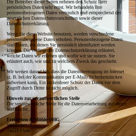
Die Betreiber dieser Seiten nehmen den Schutz Ihrer
persönlichen Daten sehr ernst. Wir behandeln Ihre
personenbezogenen Daten vertraulich und entsprechend der
gesetzlichen Datenschutzvorschriften sowie dieser
Datenschutzerklärung.
Wenn Sie diese Website benutzen, werden verschiedene
personenbezogene Daten erhoben. Personenbezogene Daten
sind Daten, mit denen Sie persönlich identifiziert werden
können. Die vorliegende Datenschutzerklärung erläutert,
welche Daten wir erheben und wofür wir sie nutzen. Sie
erläutert auch, wie und zu welchem Zweck das geschieht.
Wir weisen darauf hin, dass die Datenübertragung im Internet
(z. B. bei der Kommunikation per E-Mail) Sicherheitslücken
aufweisen kann. Ein lückenloser Schutz der Daten vor dem
Zugriff durch Dritte ist nicht möglich.
Hinweis zur verantwortlichen Stelle
Die verantwortliche Stelle für die Datenverarbeitung auf dieser
Website ist:
Freisleben & Möhle OHG
Stahläcker 3
74223 Flein