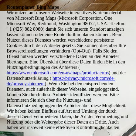
Routenplaner Bing Maps
Wir nutzen auf unserer Webseite interaktives Kartenmaterial
von Microsoft Bing Maps (Microsoft Corporation, One
Microsoft Way, Redmond, Washington 98052, USA. Telefon:
+1 (425) 882 8080) damit Sie sich unseren Standort anzeigen
lassen können oder eine Route dorthin planen können. Beim
Nutzen dieses Dienstes werden verschiedene persistente
Cookies durch den Anbieter gesetzt. Sie können dies über Ihre
Browsereinstellungen verhindern (Opt-Out). Falls Sie den
Dienst nutzen werden verschiedene Daten an den Anbieter
übertragen. Eine Übersicht über diese Daten finden Sie in den
Nutzungsbedingungen des Anbieters (
https://www.microsoft.com/en-us/maps/product/terms
) und der
Datenschutzerklärung (
https://privacy.microsoft.com/de-
de/privacystatement
). Wenn Sie bei den entsprechenden
Diensten, auch außerhalb dieser Webseite, eingeloggt sind,
können Sie durch diese Anbieter identifiziert werden. Bitte
informieren Sie sich über die Nutzungs- und
Datenschutzbedingungen der Anbieter über diese Möglichkeit.
Wir haben keinen Einfluss auf Art und Umfang der durch
diesen Dienst verarbeiteten Daten, die Art der Verarbeitung und
Nutzung oder die Weitergabe dieser Daten an Dritte. Auch
haben wir insoweit keine effektiven Kontrollmöglichkeiten.