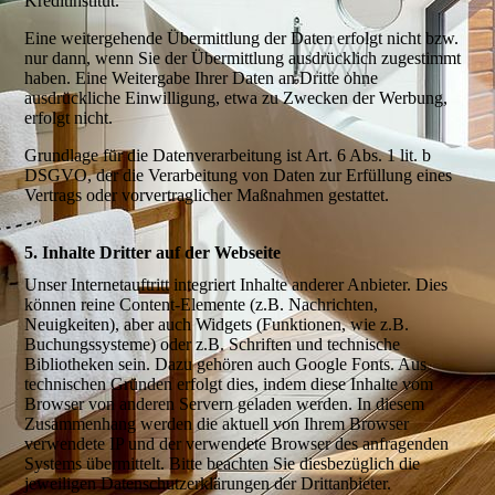
Kreditinstitut.
Eine weitergehende Übermittlung der Daten erfolgt nicht bzw.
nur dann, wenn Sie der Übermittlung ausdrücklich zugestimmt
haben. Eine Weitergabe Ihrer Daten an Dritte ohne
ausdrückliche Einwilligung, etwa zu Zwecken der Werbung,
erfolgt nicht.
Grundlage für die Datenverarbeitung ist Art. 6 Abs. 1 lit. b
DSGVO, der die Verarbeitung von Daten zur Erfüllung eines
Vertrags oder vorvertraglicher Maßnahmen gestattet.
5. Inhalte Dritter auf der Webseite
Unser Internetauftritt integriert Inhalte anderer Anbieter. Dies
können reine Content-Elemente (z.B. Nachrichten,
Neuigkeiten), aber auch Widgets (Funktionen, wie z.B.
Buchungssysteme) oder z.B. Schriften und technische
Bibliotheken sein. Dazu gehören auch Google Fonts. Aus
technischen Gründen erfolgt dies, indem diese Inhalte vom
Browser von anderen Servern geladen werden. In diesem
Zusammenhang werden die aktuell von Ihrem Browser
verwendete IP und der verwendete Browser des anfragenden
Systems übermittelt. Bitte beachten Sie diesbezüglich die
jeweiligen Datenschutzerklärungen der Drittanbieter.